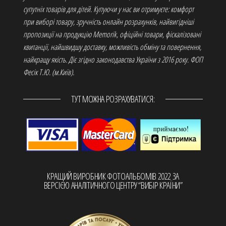
супутніх товарів для дітей. Купуючи у нас ви отримуєте: комфорт
при виборі товару, зручність онлайн розрахунків, найвигідніші
пропозиції на продукцію Memorik, офіційні товари, фіскалізовані
квитанції, найшвидшу доставку, можливість обміну та повернення,
найкращу якість. Діє згідно законодавства України з 2016 року. ФОП
Фесік Т.Ю. (м.Київ).
ТУТ МОЖНА РОЗРАХУВАТИСЯ:
КРАЩИЙ ВИРОБНИК ФОТОАЛЬБОМІВ 2022 ЗА
ВЕРСІЄЮ АНАЛІТИЧНОГО ЦЕНТРУ “ВИБІР КРАЇНИ”