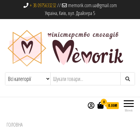
+ 38 0975633232
//
memorik.com.ua@gmail.com
Україна, Київ, вул. Драйзера 5
Memorik
Книги, альбоми та сувеніри
0
0.00₴
Меню
ГОЛОВНА