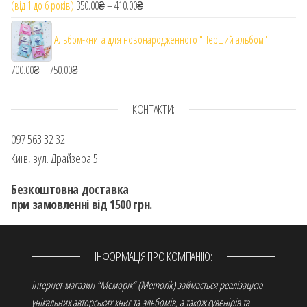
(від 1 до 6 років)
350.00
₴
–
410.00
₴
Діапазон цін: від 350.00₴ до 410.00₴
Альбом-книга для новонародженного "Перший альбом"
700.00
₴
–
750.00
₴
Діапазон цін: від 700.00₴ до 750.00₴
КОНТАКТИ:
097 563 32 32
Київ, вул. Драйзера 5
Безкоштовна доставка
при замовленні від 1500 грн.
ІНФОРМАЦІЯ ПРО КОМПАНІЮ:
інтернет-магазин “Меморік” (Memorik) займається реалізацією
унікальних авторських книг та альбомів, а також сувенірів та