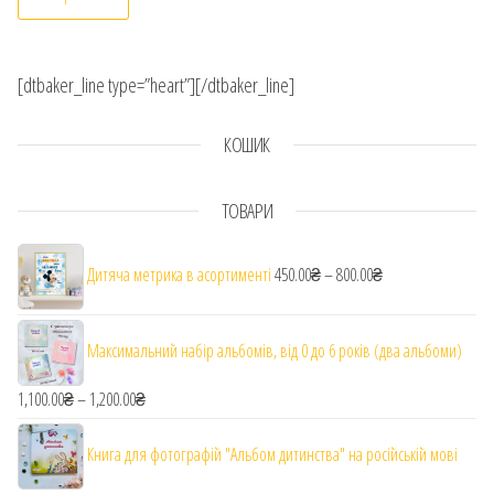
[dtbaker_line type=”heart”][/dtbaker_line]
КОШИК
ТОВАРИ
Діапазон цін: від 
Дитяча метрика в асортименті
450.00
₴
–
800.00
₴
Максимальний набір альбомів, від 0 до 6 років (два альбоми)
1,100.00
₴
–
1,200.00
₴
Діапазон цін: від 1,100.00₴ до 1,200.00₴
Книга для фотографій "Альбом дитинства" на російській мові