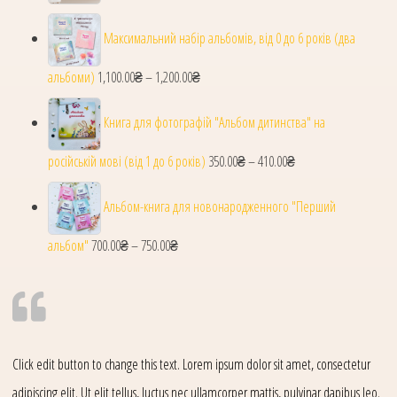
Максимальний набір альбомів, від 0 до 6 років (два
альбоми)
1,100.00
₴
–
1,200.00
₴
Діапазон цін: від 1,100.00₴ до 1,200.00₴
Книга для фотографій "Альбом дитинства" на
російській мові (від 1 до 6 років)
350.00
₴
–
410.00
₴
Діапазон цін: від 350
Альбом-книга для новонародженного "Перший
альбом"
700.00
₴
–
750.00
₴
Діапазон цін: від 700.00₴ до 750.00₴
Click edit button to change this text. Lorem ipsum dolor sit amet, consectetur
adipiscing elit. Ut elit tellus, luctus nec ullamcorper mattis, pulvinar dapibus leo.