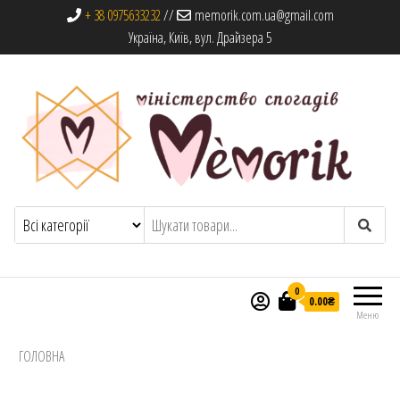
+ 38 0975633232
//
memorik.com.ua@gmail.com
Україна, Київ, вул. Драйзера 5
Memorik
Книги, альбоми та сувеніри
0
0.00₴
Меню
ГОЛОВНА