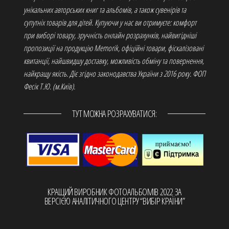
унікальних авторських книг та альбомів, а також сувенірів та
супутніх товарів для дітей. Купуючи у нас ви отримуєте: комфорт
при виборі товару, зручність онлайн розрахунків, найвигідніші
пропозиції на продукцію Memorik, офіційні товари, фіскалізовані
квитанції, найшвидшу доставку, можливість обміну та повернення,
найкращу якість. Діє згідно законодавства України з 2016 року. ФОП
Фесік Т.Ю. (м.Київ).
ТУТ МОЖНА РОЗРАХУВАТИСЯ:
КРАЩИЙ ВИРОБНИК ФОТОАЛЬБОМІВ 2022 ЗА
ВЕРСІЄЮ АНАЛІТИЧНОГО ЦЕНТРУ “ВИБІР КРАЇНИ”