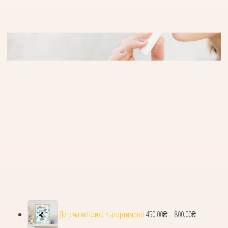
Діапазон ці
Дитяча метрика в асортименті
450.00
₴
–
800.00
₴