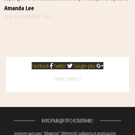
Amanda Lee
CEO & FOUNDER CRIX
Facebook
Twitter
Google-plus
CONNECT WITH US
ІНФОРМАЦІЯ ПРО КОМПАНІЮ:
інтернет-магазин “Меморік” (Memorik) займається реалізацією