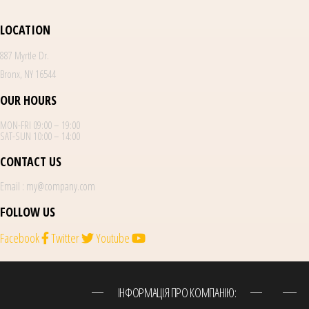
LOCATION
887 Myrtle Dr.
Bronx, NY 16544
OUR HOURS
MON-FRI 09:00 – 19:00
SAT-SUN 10:00 – 14:00
CONTACT US
Email : my@company.com
FOLLOW US
Facebook
Twitter
Youtube
ІНФОРМАЦІЯ ПРО КОМПАНІЮ: