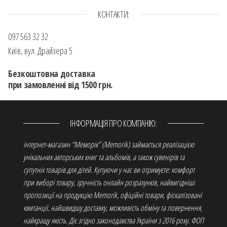
КОНТАКТИ:
097 563 32 32
Київ, вул. Драйзера 5
Безкоштовна доставка
при замовленні від 1500 грн.
ІНФОРМАЦІЯ ПРО КОМПАНІЮ:
інтернет-магазин “Меморік” (Memorik) займається реалізацією
унікальних авторських книг та альбомів, а також сувенірів та
супутніх товарів для дітей. Купуючи у нас ви отримуєте: комфорт
при виборі товару, зручність онлайн розрахунків, найвигідніші
пропозиції на продукцію Memorik, офіційні товари, фіскалізовані
квитанції, найшвидшу доставку, можливість обміну та повернення,
найкращу якість. Діє згідно законодавства України з 2016 року. ФОП