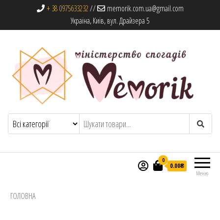
+ 38 0975633232
//
memorik.com.ua@gmail.com
Україна, Київ, вул. Драйзера 5
Memorik
Книги, альбоми та сувеніри
0
0.00₴
Меню
ГОЛОВНА