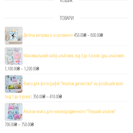
ТОВАРИ
Діапазон цін: від 
Дитяча метрика в асортименті
450.00
₴
–
800.00
₴
Максимальний набір альбомів, від 0 до 6 років (два альбоми)
1,100.00
₴
–
1,200.00
₴
Діапазон цін: від 1,100.00₴ до 1,200.00₴
Книга для фотографій "Альбом дитинства" на російській мові
(від 1 до 6 років)
350.00
₴
–
410.00
₴
Діапазон цін: від 350.00₴ до 410.00₴
Альбом-книга для новонародженного "Перший альбом"
700.00
₴
–
750.00
₴
Діапазон цін: від 700.00₴ до 750.00₴