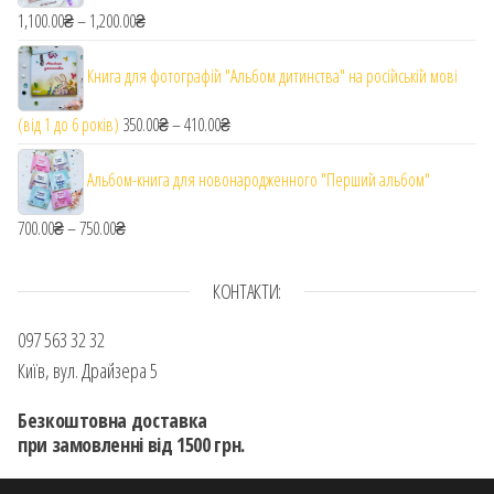
1,100.00
₴
–
1,200.00
₴
Діапазон цін: від 1,100.00₴ до 1,200.00₴
Книга для фотографій "Альбом дитинства" на російській мові
(від 1 до 6 років)
350.00
₴
–
410.00
₴
Діапазон цін: від 350.00₴ до 410.00₴
Альбом-книга для новонародженного "Перший альбом"
700.00
₴
–
750.00
₴
Діапазон цін: від 700.00₴ до 750.00₴
КОНТАКТИ:
097 563 32 32
Київ, вул. Драйзера 5
Безкоштовна доставка
при замовленні від 1500 грн.