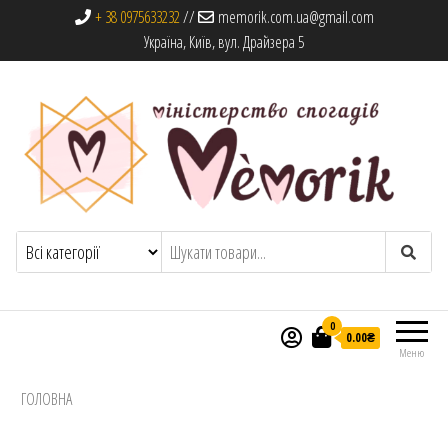
+ 38 0975633232
//
memorik.com.ua@gmail.com
Україна, Київ, вул. Драйзера 5
Memorik
Книги, альбоми та сувеніри
0
0.00₴
Меню
ГОЛОВНА