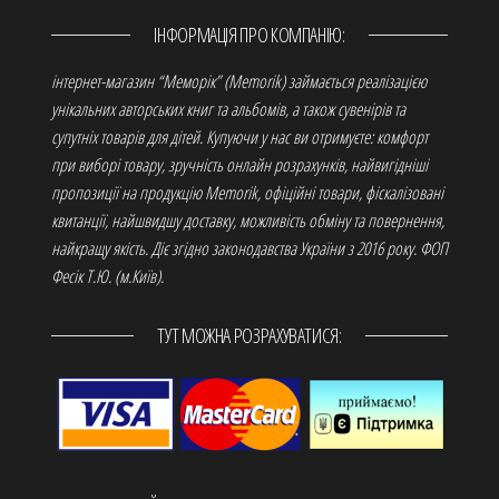
ІНФОРМАЦІЯ ПРО КОМПАНІЮ:
інтернет-магазин “Меморік” (Memorik) займається реалізацією
унікальних авторських книг та альбомів, а також сувенірів та
супутніх товарів для дітей. Купуючи у нас ви отримуєте: комфорт
при виборі товару, зручність онлайн розрахунків, найвигідніші
пропозиції на продукцію Memorik, офіційні товари, фіскалізовані
квитанції, найшвидшу доставку, можливість обміну та повернення,
найкращу якість. Діє згідно законодавства України з 2016 року. ФОП
Фесік Т.Ю. (м.Київ).
ТУТ МОЖНА РОЗРАХУВАТИСЯ: