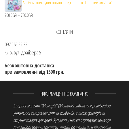
Альбом-книга для новонародженного "Перший альбом"
700.00
₴
–
750.00
₴
Діапазон цін: від 700.00₴ до 750.00₴
КОНТАКТИ:
097 563 32 32
Київ, вул. Драйзера 5
Безкоштовна доставка
при замовленні від 1500 грн.
ІНФОРМАЦІЯ ПРО КОМПАНІЮ:
інтернет-магазин “Меморік” (Memorik) займається реалізацією
унікальних авторських книг та альбомів, а також сувенірів та
супутніх товарів для дітей. Купуючи у нас ви отримуєте: комфорт
при виборі товару, зручність онлайн розрахунків, найвигідніші