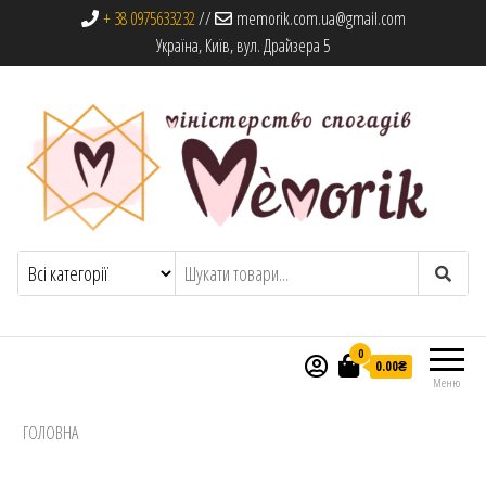
+ 38 0975633232
//
memorik.com.ua@gmail.com
Україна, Київ, вул. Драйзера 5
Memorik
Книги, альбоми та сувеніри
0
0.00₴
Меню
ГОЛОВНА