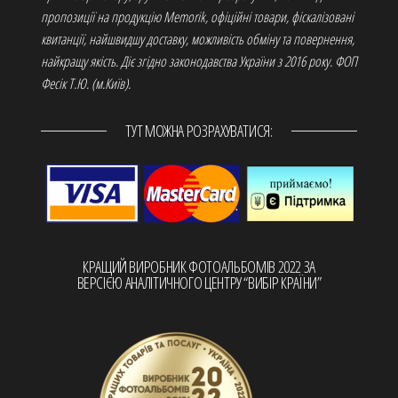
пропозиції на продукцію Memorik, офіційні товари, фіскалізовані
квитанції, найшвидшу доставку, можливість обміну та повернення,
найкращу якість. Діє згідно законодавства України з 2016 року. ФОП
Фесік Т.Ю. (м.Київ).
ТУТ МОЖНА РОЗРАХУВАТИСЯ:
КРАЩИЙ ВИРОБНИК ФОТОАЛЬБОМІВ 2022 ЗА
ВЕРСІЄЮ АНАЛІТИЧНОГО ЦЕНТРУ “ВИБІР КРАЇНИ”