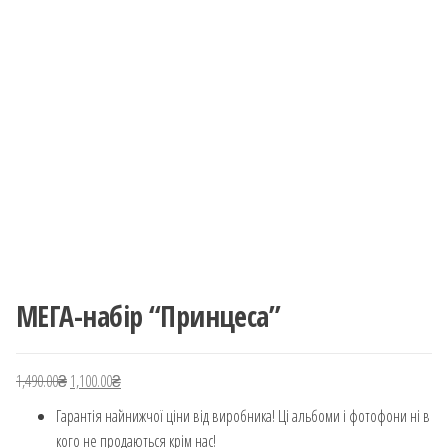
МЕГА-набір “Принцеса”
1,490.00
₴
Оригінальна ціна: 1,490.00₴.
1,100.00
₴
Поточна ціна: 1,100.00₴.
Гарантія найнижчої ціни від виробника! Ці альбоми і фотофони ні в
кого не продаються крім нас!