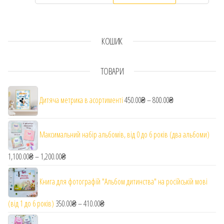
КОШИК
ТОВАРИ
Діапазон цін: від 
Дитяча метрика в асортименті
450.00
₴
–
800.00
₴
Максимальний набір альбомів, від 0 до 6 років (два альбоми)
1,100.00
₴
–
1,200.00
₴
Діапазон цін: від 1,100.00₴ до 1,200.00₴
Книга для фотографій "Альбом дитинства" на російській мові
(від 1 до 6 років)
350.00
₴
–
410.00
₴
Діапазон цін: від 350.00₴ до 410.00₴