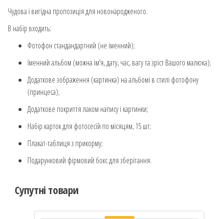
Чудова і вигідна пропозиція для новонародженого.
В набір входить:
Фотофон стандандартний (не іменний);
Іменний альбом (можна ім’я, дату, час, вагу та зріст Вашого малюка);
Додаткове зображення (картинка) на альбомі в стилі фотофону
(принцеса);
Додаткове покриття лаком напису і картинки;
Набір карток для фотосесій по місяцям, 15 шт;
Плакат-таблиця з прикорму;
Подарунковий фірмовий бокс для зберігання.
Супутні товари