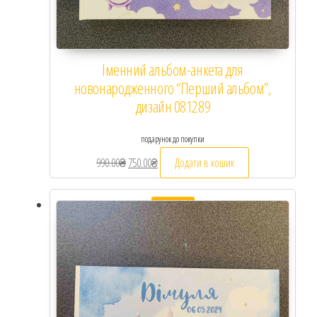
Іменний альбом-анкета для
новонародженного “Перший альбом”,
дизайн 081289
подарунок до покупки
990.00
₴
Оригінальна ціна: 990.00₴.
750.00
₴
Поточна ціна: 750.00₴.
Додати в кошик
Розпродаж!