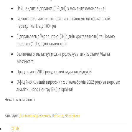
Найшвидша відправка (1-2 дні) з моменту замовлення!
Іменні альбоми/фотофони виготовляємо по мінімальній
передоплаті, від 100 грн
Відправляємо Укрпоштою (3-14 днів доставляють) та Новою
поштою (1-3 дні доставляють);
Безпечна оплата: тут можна розрахуватися картами Visa та
Mastercard;
Працюємо з 2016 року, тисячі вдячних відгуків!
Офіційно Кращий виробник фотоальбомів 2022 року за версією
аналітичного центру Вибір Країни!
Немає в наявності
Категорії:
Для новонароджених
,
Набори
,
Фотофони
ОПИС