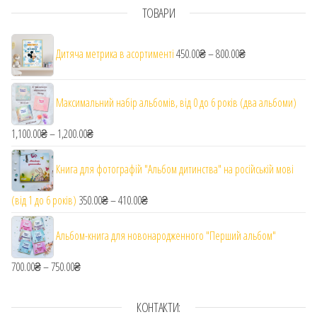
ТОВАРИ
Діапазон цін: від 
Дитяча метрика в асортименті
450.00
₴
–
800.00
₴
Максимальний набір альбомів, від 0 до 6 років (два альбоми)
1,100.00
₴
–
1,200.00
₴
Діапазон цін: від 1,100.00₴ до 1,200.00₴
Книга для фотографій "Альбом дитинства" на російській мові
(від 1 до 6 років)
350.00
₴
–
410.00
₴
Діапазон цін: від 350.00₴ до 410.00₴
Альбом-книга для новонародженного "Перший альбом"
700.00
₴
–
750.00
₴
Діапазон цін: від 700.00₴ до 750.00₴
КОНТАКТИ: