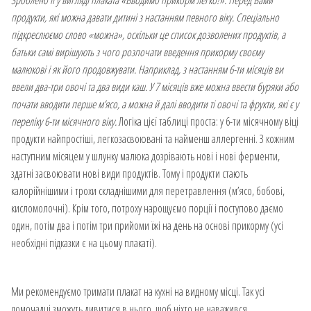
продукти, які можна давати дитині з настанням певного віку. Спеціально
підкреслюємо слово «можна», оскільки це список дозволених продуктів, а
батьки самі вирішують з чого розпочати введення прикорму своєму
малюкові і як його продовжувати. Наприклад, з настанням 6-ти місяців ви
ввели два-три овочі та два види каш. У 7 місяців вже можна ввести буряки або
почати вводити перше м’ясо, а можна й далі вводити ті овочі та фрукти, які є у
переліку 6-ти місячного віку.
Логіка цієї таблиці проста: у 6-ти місячному віці
продукти найпростіші, легкозасвоювані та найменш аллергенні. З кожним
наступним місяцем у шлунку малюка дозрівають нові і нові ферменти,
здатні засвоювати нові види продуктів. Тому і продукти стають
калорійнішими і трохи складнішими для перетравлення (м’ясо, бобові,
кисломолочні). Крім того, потроху нарощуємо порції і поступово даємо
один, потім два і потім три прийоми їжі на день на основі прикорму (усі
необхідні підказки є на цьому плакаті).
Ми рекомендуємо тримати плакат на кухні на видному місці. Так усі
домочадці зможуть дивитися в нього, щоб ніхто не наважився