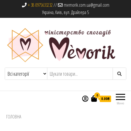
+ 38 0975633232
//
memorik.com.ua@gmail.com
Україна, Київ, вул. Драйзера 5
Memorik
Книги, альбоми та сувеніри
0
0.00₴
Меню
ГОЛОВНА