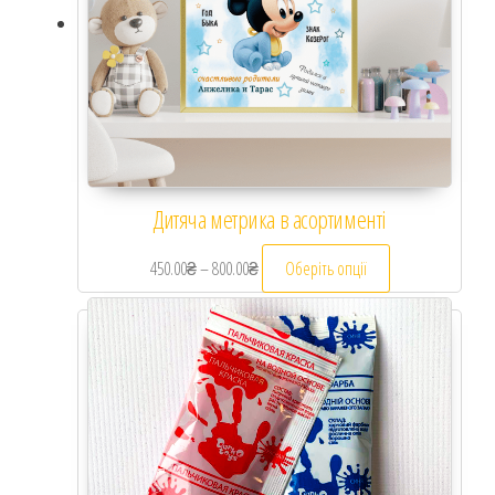
Дитяча метрика в асортименті
450.00
₴
–
800.00
₴
Діапазон цін: від 450.00₴ до 800.00₴
Оберіть опції
Цей товар має кі