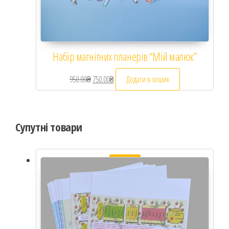
Набір магнітних планерів “Мій малюк”
950.00
₴
Оригінальна ціна: 950.00₴.
750.00
₴
Поточна ціна: 750.00₴.
Додати в кошик
Супутні товари
Розпродаж!