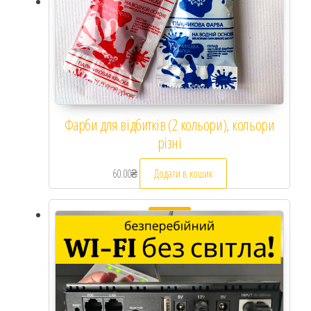
Фарби для відбитків (2 кольори), кольори
різні
60.00
₴
Додати в кошик
Розпродаж!