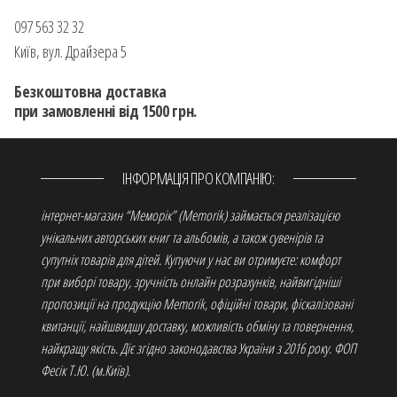
097 563 32 32
Київ, вул. Драйзера 5
Безкоштовна доставка
при замовленні від 1500 грн.
ІНФОРМАЦІЯ ПРО КОМПАНІЮ:
інтернет-магазин “Меморік” (Memorik) займається реалізацією
унікальних авторських книг та альбомів, а також сувенірів та
супутніх товарів для дітей. Купуючи у нас ви отримуєте: комфорт
при виборі товару, зручність онлайн розрахунків, найвигідніші
пропозиції на продукцію Memorik, офіційні товари, фіскалізовані
квитанції, найшвидшу доставку, можливість обміну та повернення,
найкращу якість. Діє згідно законодавства України з 2016 року. ФОП
Фесік Т.Ю. (м.Київ).