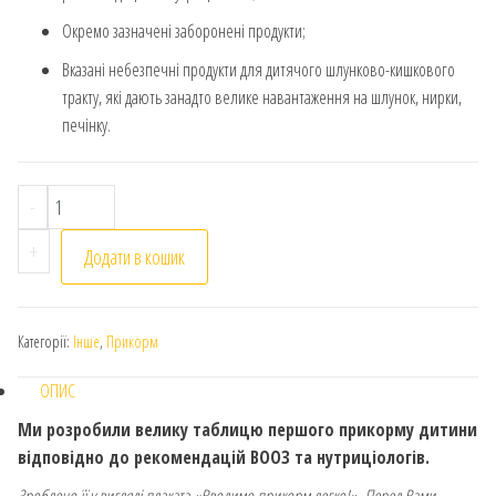
Окремо зазначені заборонені продукти;
Вказані небезпечні продукти для дитячого шлунково-кишкового
тракту, які дають занадто велике навантаження на шлунок, нирки,
печінку.
Таблиця першого прикорму дитини кількість
-
+
Додати в кошик
Категорії:
Інше
,
Прикорм
ОПИС
Ми розробили велику таблицю першого прикорму дитини
відповідно до рекомендацій ВООЗ та нутриціологів.
Зроблено її у вигляді плаката «Вводимо прикорм легко!». Перед Вами