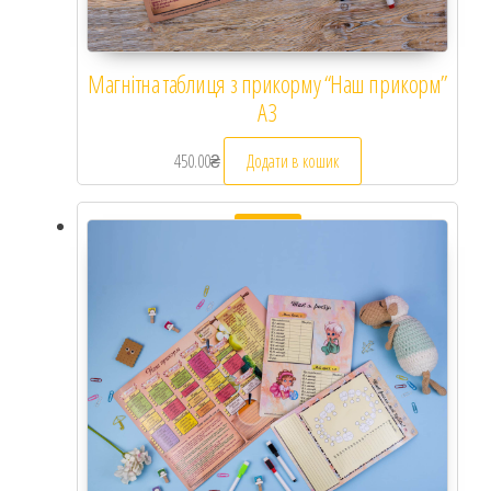
Магнітна таблиця з прикорму “Наш прикорм”
А3
450.00
₴
Додати в кошик
Розпродаж!