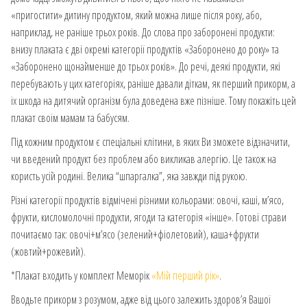
«пригостити» дитину продуктом, який можна лише після року, або,
наприклад, не раніше трьох років. До слова про заборонені продукти:
внизу плаката є дві окремі категорії продуктів «Заборонено до року» та
«Заборонено щонайменше до трьох років». До речі, деякі продукти, які
перебувають у цих категоріях, раніше давали діткам, як перший прикорм, а
їх шкода на дитячий організм була доведена вже пізніше. Тому покажіть цей
плакат своїм мамам та бабусям.
Під кожним продуктом є спеціальні клітини, в яких Ви зможете відзначити,
чи введений продукт без проблем або викликав алергію. Це також на
користь усій родині. Велика “шпаргалка”, яка завжди під рукою.
Різні категорії продуктів відмічені різними кольорами: овочі, каші, м’ясо,
фрукти, кисломолочні продукти, ягоди та категорія «інше». Готові страви
почитаємо так: овочі+м’ясо (зелений+фіолетовий), каша+фрукти
(жовтий+рожевий).
*Плакат входить у комплект Меморік
«Мій перший рік»
.
Вводьте прикорм з розумом, адже від цього залежить здоров’я Вашої