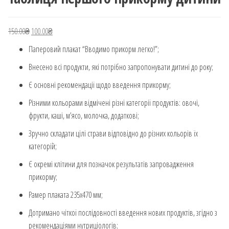
150.00
₴
Оригінальна ціна: 150.00₴.
100.00
₴
Поточна ціна: 100.00₴.
Паперовий плакат “Вводимо прикорм легко!”;
Внесено всі продукти, які потрібно запропонувати дитині до року;
Є основні рекомендації щодо введення прикорму;
Різними кольорами відмічені різні категорії продуктів: овочі,
фрукти, каші, м’ясо, молочка, додаткові;
Зручно складати цілі страви відповідно до різних кольорів їх
категорій;
Є окремі клітини для позначок результатів запровадження
прикорму;
Рамер плаката 235х470 мм;
Дотримано чіткої послідовності введення нових продуктів, згідно з
рекомендаціями нутриціологів;