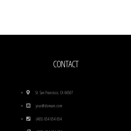
CONTACT
St. San Francisco, CA 66507
your@domain.com
(465) 654 654 654