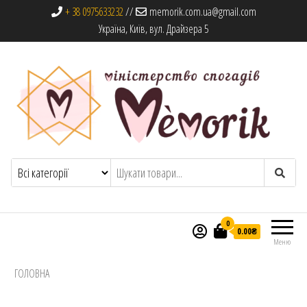
+ 38 0975633232
//
memorik.com.ua@gmail.com
Україна, Київ, вул. Драйзера 5
Memorik
Книги, альбоми та сувеніри
0
0.00₴
Меню
ГОЛОВНА