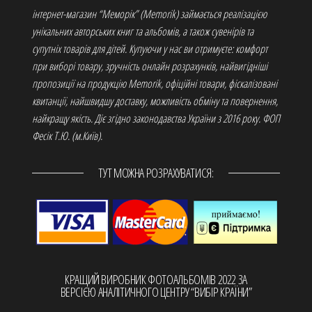
інтернет-магазин “Меморік” (Memorik) займається реалізацією
унікальних авторських книг та альбомів, а також сувенірів та
супутніх товарів для дітей. Купуючи у нас ви отримуєте: комфорт
при виборі товару, зручність онлайн розрахунків, найвигідніші
пропозиції на продукцію Memorik, офіційні товари, фіскалізовані
квитанції, найшвидшу доставку, можливість обміну та повернення,
найкращу якість. Діє згідно законодавства України з 2016 року. ФОП
Фесік Т.Ю. (м.Київ).
ТУТ МОЖНА РОЗРАХУВАТИСЯ:
КРАЩИЙ ВИРОБНИК ФОТОАЛЬБОМІВ 2022 ЗА
ВЕРСІЄЮ АНАЛІТИЧНОГО ЦЕНТРУ “ВИБІР КРАЇНИ”