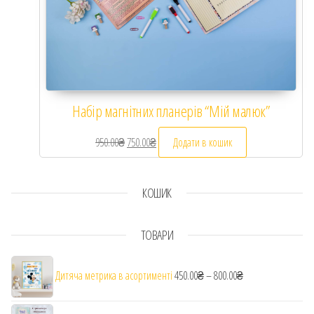
Набір магнітних планерів “Мій малюк”
950.00
₴
Оригінальна ціна: 950.00₴.
750.00
₴
Поточна ціна: 750.00₴.
Додати в кошик
КОШИК
ТОВАРИ
Діапазон цін: від 
Дитяча метрика в асортименті
450.00
₴
–
800.00
₴