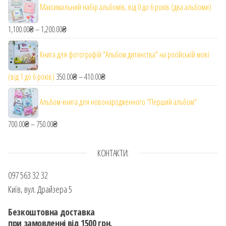
Максимальний набір альбомів, від 0 до 6 років (два альбоми)
1,100.00
₴
–
1,200.00
₴
Діапазон цін: від 1,100.00₴ до 1,200.00₴
Книга для фотографій "Альбом дитинства" на російській мові
(від 1 до 6 років)
350.00
₴
–
410.00
₴
Діапазон цін: від 350.00₴ до 410.00₴
Альбом-книга для новонародженного "Перший альбом"
700.00
₴
–
750.00
₴
Діапазон цін: від 700.00₴ до 750.00₴
КОНТАКТИ:
097 563 32 32
Київ, вул. Драйзера 5
Безкоштовна доставка
при замовленні від 1500 грн.