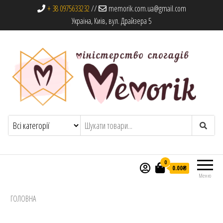
+ 38 0975633232
//
memorik.com.ua@gmail.com
Україна, Київ, вул. Драйзера 5
Memorik
Книги, альбоми та сувеніри
0
0.00₴
Меню
ГОЛОВНА