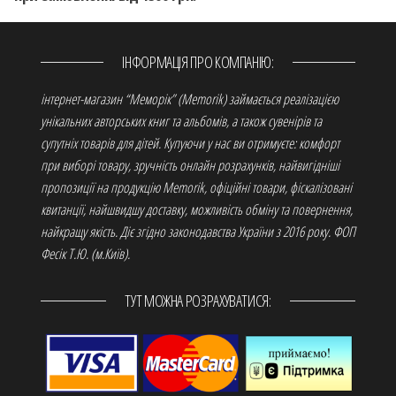
ІНФОРМАЦІЯ ПРО КОМПАНІЮ:
інтернет-магазин “Меморік” (Memorik) займається реалізацією
унікальних авторських книг та альбомів, а також сувенірів та
супутніх товарів для дітей. Купуючи у нас ви отримуєте: комфорт
при виборі товару, зручність онлайн розрахунків, найвигідніші
пропозиції на продукцію Memorik, офіційні товари, фіскалізовані
квитанції, найшвидшу доставку, можливість обміну та повернення,
найкращу якість. Діє згідно законодавства України з 2016 року. ФОП
Фесік Т.Ю. (м.Київ).
ТУТ МОЖНА РОЗРАХУВАТИСЯ: