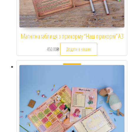
Магнітна таблиця з прикорму “Наш прикорм” А3
450.00
₴
Додати в кошик
Розпродаж!