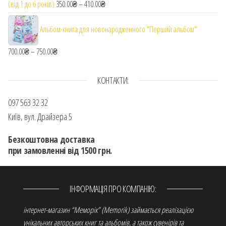
(від 1 до 6 років)
350.00
₴
–
410.00
₴
Діапазон цін: від 350.00₴ до 410.00₴
Альбом-книга для новонародженного "Перший альбом"
700.00
₴
–
750.00
₴
Діапазон цін: від 700.00₴ до 750.00₴
КОНТАКТИ:
097 563 32 32
Київ, вул. Драйзера 5
Безкоштовна доставка
при замовленні від 1500 грн.
ІНФОРМАЦІЯ ПРО КОМПАНІЮ:
інтернет-магазин “Меморік” (Memorik) займається реалізацією
унікальних авторських книг та альбомів, а також сувенірів та