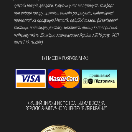
супутніх товарів для дітей. Купуючи у нас ви отримуєте: комфорт
при виборі товару, зручність онлайн розрахунків, найвигідніші
пропозиції на продукцію Memorik, офіційні товари, фіскалізовані
квитанції, найшвидшу доставку, можливість обміну та повернення,
найкращу якість. Діє згідно законодавства України з 2016 року. ФОП
Фесік Т.Ю. (м.Київ).
ТУТ МОЖНА РОЗРАХУВАТИСЯ:
КРАЩИЙ ВИРОБНИК ФОТОАЛЬБОМІВ 2022 ЗА
ВЕРСІЄЮ АНАЛІТИЧНОГО ЦЕНТРУ “ВИБІР КРАЇНИ”