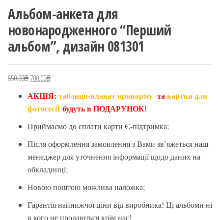
Альбом-анкета для
новонародженного “Перший
альбом”, дизайн 081301
850.00
₴
Оригінальна ціна: 850.00₴.
700.00
₴
Поточна ціна: 700.00₴.
АКЦІЯ:
таблиця-плакат прикорму
та
картки для
фотосесіЇ
будуть в ПОДАРУНОК!
Приймаємо до сплати карти Є-підтримка;
Після оформлення замовлення з Вами зв’яжеться наш
менеджер для уточнення інформації щодо даних на
обкладинці;
Новою поштою можлива наложка;
Гарантія найнижчої ціни від виробника! Ці альбоми ні
в кого не продаються крім нас!