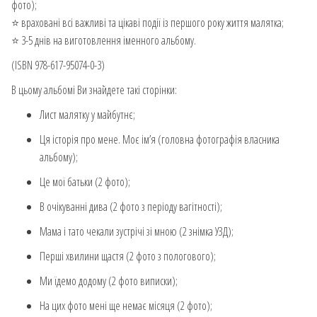
фото);
⭐️ враховані всі важливі та цікаві події із першого року життя малятка;
⭐️ 3-5 днів на виготовлення іменного альбому.
(ISBN 978-617-95074-0-3)
В цьому альбомі Ви знайдете такі сторінки:
Лист малятку у майбутнє;
Ця історія про мене. Моє ім’я (головна фотографія власника
альбому);
Це мої батьки (2 фото);
В очікуванні дива (2 фото з періоду вагітності);
Мама і тато чекали зустрічі зі мною (2 знімка УЗД);
Перші хвилини щастя (2 фото з пологового);
Ми їдемо додому (2 фото виписки);
На цих фото мені ще немає місяця (2 фото);