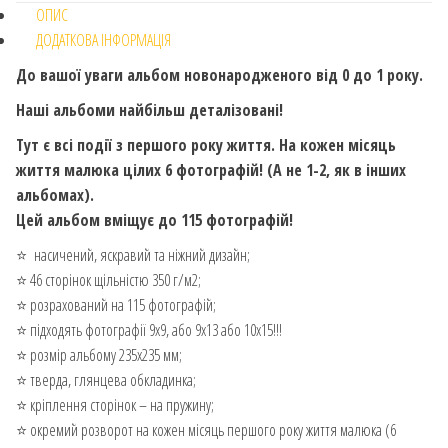
ОПИС
ДОДАТКОВА ІНФОРМАЦІЯ
До вашої уваги альбом новонародженого від 0 до 1 року.
Наші альбоми найбільш деталізовані!
Тут є всі події з першого року життя. На кожен місяць
життя малюка цілих 6 фотографій! (А не 1-2, як в інших
альбомах).⠀
Цей альбом вміщує до 115 фотографій!
⭐️ насичений, яскравий та ніжний дизайн;
⭐️ 46 сторінок щільністю 350 г/м2;
⭐️ розрахований на 115 фотографій;
⭐️ підходять фотографії 9х9, або 9х13 або 10х15!!!
⭐️ розмір альбому 235х235 мм;
⭐️ тверда, глянцева обкладинка;
⭐️ кріплення сторінок – на пружину;
⭐️ окремий розворот на кожен місяць першого року життя малюка (6