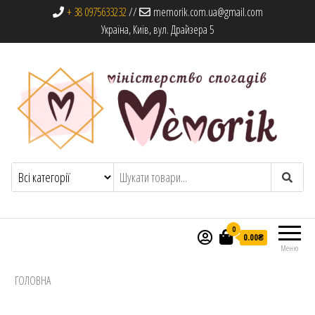
+ 38 0975633232
//
memorik.com.ua@gmail.com
Україна, Київ, вул. Драйзера 5
Memorik
Книги, альбоми та сувеніри
0
0.00₴
Меню
ГОЛОВНА