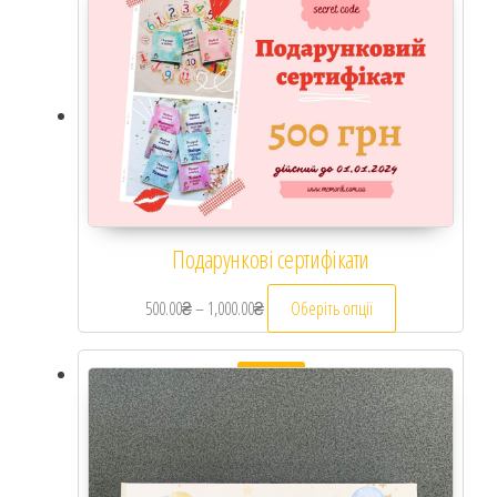
Подарункові сертифікати
500.00
₴
–
1,000.00
₴
Діапазон цін: від 500.00₴ до 1,000.00₴
Оберіть опції
Цей товар має к
Розпродаж!