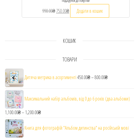
подарунок до покупки
990.00
₴
Оригінальна ціна: 990.00₴.
750.00
₴
Поточна ціна: 750.00₴.
Додати в кошик
КОШИК
ТОВАРИ
Діапазон цін: від 
Дитяча метрика в асортименті
450.00
₴
–
800.00
₴
Максимальний набір альбомів, від 0 до 6 років (два альбоми)
1,100.00
₴
–
1,200.00
₴
Діапазон цін: від 1,100.00₴ до 1,200.00₴
Книга для фотографій "Альбом дитинства" на російській мові