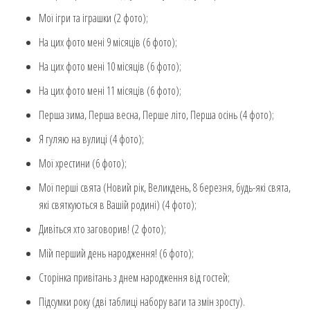
Мої ігри та іграшки (2 фото);
На цих фото мені 9 місяців (6 фото);
На цих фото мені 10 місяців (6 фото);
На цих фото мені 11 місяців (6 фото);
Перша зима, Перша весна, Перше літо, Перша осінь (4 фото);
Я гуляю на вулиці (4 фото);
Мої хрестини (6 фото);
Мої перші свята (Новий рік, Великдень, 8 березня, будь-які свята,
які святкуються в Вашій родині) (4 фото);
Дивіться хто заговорив! (2 фото);
Мій перший день народження! (6 фото);
Сторінка привітань з днем народження від гостей;
Підсумки року (дві таблиці набору ваги та змін зросту).