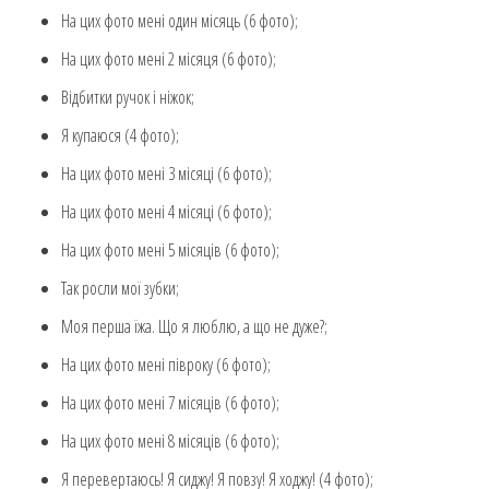
На цих фото мені один місяць (6 фото);
На цих фото мені 2 місяця (6 фото);
Відбитки ручок і ніжок;
Я купаюся (4 фото);
На цих фото мені 3 місяці (6 фото);
На цих фото мені 4 місяці (6 фото);
На цих фото мені 5 місяців (6 фото);
Так росли мої зубки;
Моя перша їжа. Що я люблю, а що не дуже?;
На цих фото мені півроку (6 фото);
На цих фото мені 7 місяців (6 фото);
На цих фото мені 8 місяців (6 фото);
Я перевертаюсь! Я сиджу! Я повзу! Я ходжу! (4 фото);