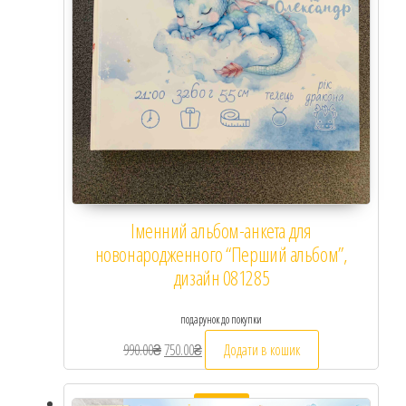
Іменний альбом-анкета для
новонародженного “Перший альбом”,
дизайн 081285
подарунок до покупки
990.00
₴
Оригінальна ціна: 990.00₴.
750.00
₴
Поточна ціна: 750.00₴.
Додати в кошик
Розпродаж!